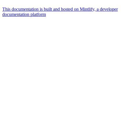
This documentation is built and hosted on Mintlify, a developer
documentation platform
Assistant
Responses
are
generated
using
AI
and
may
contain
mistakes.