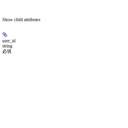
Show
child attributes
user_id
string
必填