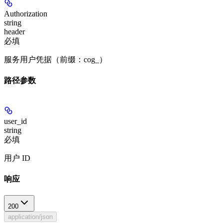
Authorization
string
header
必填
服务用户凭据（前缀：cog_）
路径参数
user_id
string
必填
用户 ID
响应
200
application/json