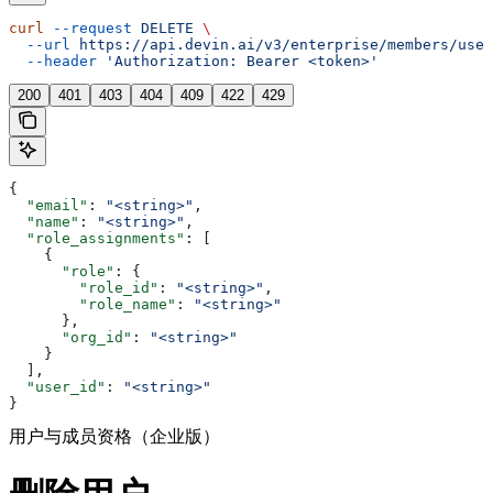
curl
 --request
 DELETE
 \
  --url
 https://api.devin.ai/v3/enterprise/members/user
  --header
 'Authorization: Bearer <token>'
200
401
403
404
409
422
429
{
  "email"
: 
"<string>"
,
  "name"
: 
"<string>"
,
  "role_assignments"
: [
    {
      "role"
: {
        "role_id"
: 
"<string>"
,
        "role_name"
: 
"<string>"
      },
      "org_id"
: 
"<string>"
    }
  ],
  "user_id"
: 
"<string>"
}
用户与成员资格（企业版）