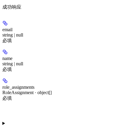
成功响应
email
string | null
必填
name
string | null
必填
role_assignments
RoleAssignment · object[]
必填