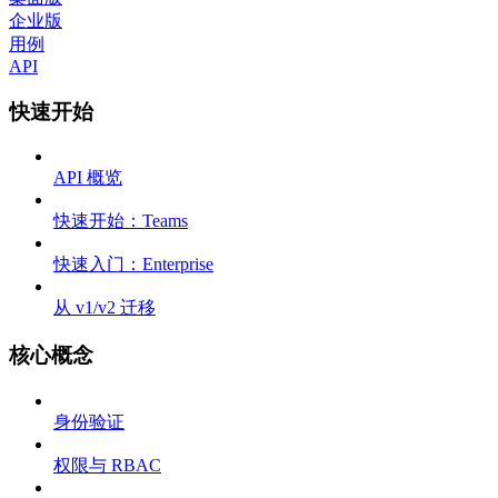
企业版
用例
API
快速开始
API 概览
快速开始：Teams
快速入门：Enterprise
从 v1/v2 迁移
核心概念
身份验证
权限与 RBAC