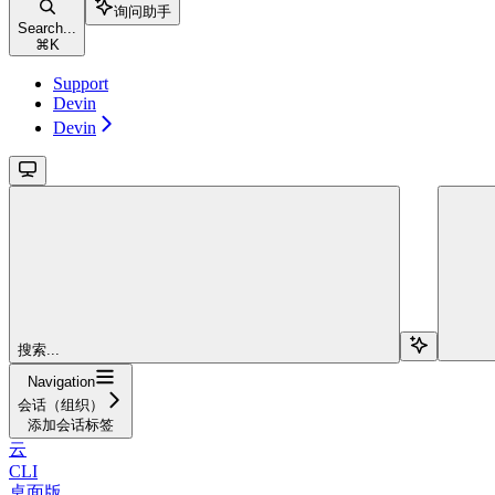
询问助手
Search...
⌘
K
Support
Devin
Devin
搜索...
Navigation
会话（组织）
添加会话标签
云
CLI
桌面版