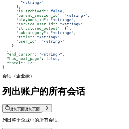
        "<string>"
      ],
      "is_archived"
: 
false
,
      "parent_session_id"
: 
"<string>"
,
      "playbook_id"
: 
"<string>"
,
      "service_user_id"
: 
"<string>"
,
      "structured_output"
: {},
      "subcategory"
: 
"<string>"
,
      "title"
: 
"<string>"
,
      "user_id"
: 
"<string>"
    }
  ],
  "end_cursor"
: 
"<string>"
,
  "has_next_page"
: 
false
,
  "total"
: 
123
}
会话（企业级）
列出账户的所有会话
复制页面
复制页面
列出整个企业中的所有会话。