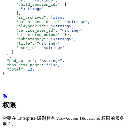
      "url"
: 
"<string>"
,
      "child_session_ids"
: [
        "<string>"
      ],
      "is_archived"
: 
false
,
      "parent_session_id"
: 
"<string>"
,
      "playbook_id"
: 
"<string>"
,
      "service_user_id"
: 
"<string>"
,
      "structured_output"
: {},
      "subcategory"
: 
"<string>"
,
      "title"
: 
"<string>"
,
      "user_id"
: 
"<string>"
    }
  ],
  "end_cursor"
: 
"<string>"
,
  "has_next_page"
: 
false
,
  "total"
: 
123
}
权限
需要在 Enterprise 级别具有
权限的服务
ViewAccountSessions
用户。