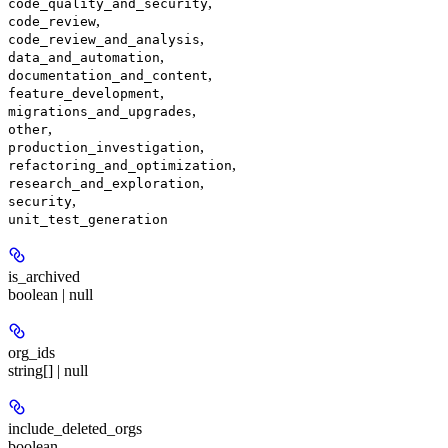
,
code_quality_and_security
,
code_review
,
code_review_and_analysis
,
data_and_automation
,
documentation_and_content
,
feature_development
,
migrations_and_upgrades
,
other
,
production_investigation
,
refactoring_and_optimization
,
research_and_exploration
,
security
unit_test_generation
is_archived
boolean | null
org_ids
string[] | null
include_deleted_orgs
boolean