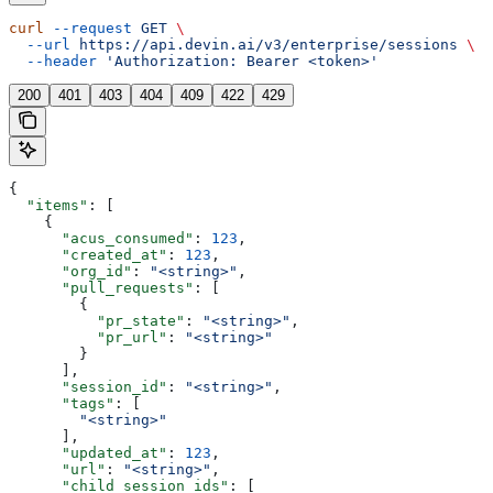
curl
 --request
 GET
 \
  --url
 https://api.devin.ai/v3/enterprise/sessions
 \
  --header
 'Authorization: Bearer <token>'
200
401
403
404
409
422
429
{
  "items"
: [
    {
      "acus_consumed"
: 
123
,
      "created_at"
: 
123
,
      "org_id"
: 
"<string>"
,
      "pull_requests"
: [
        {
          "pr_state"
: 
"<string>"
,
          "pr_url"
: 
"<string>"
        }
      ],
      "session_id"
: 
"<string>"
,
      "tags"
: [
        "<string>"
      ],
      "updated_at"
: 
123
,
      "url"
: 
"<string>"
,
      "child_session_ids"
: [