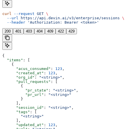
curl
 --request
 GET
 \
  --url
 https://api.devin.ai/v3/enterprise/sessions
 \
  --header
 'Authorization: Bearer <token>'
200
401
403
404
409
422
429
{
  "items"
: [
    {
      "acus_consumed"
: 
123
,
      "created_at"
: 
123
,
      "org_id"
: 
"<string>"
,
      "pull_requests"
: [
        {
          "pr_state"
: 
"<string>"
,
          "pr_url"
: 
"<string>"
        }
      ],
      "session_id"
: 
"<string>"
,
      "tags"
: [
        "<string>"
      ],
      "updated_at"
: 
123
,