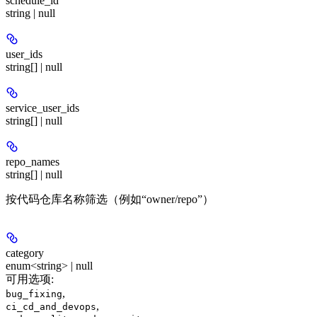
schedule_id
string | null
user_ids
string[] | null
service_user_ids
string[] | null
repo_names
string[] | null
按代码仓库名称筛选（例如“owner/repo”）
category
enum<string> | null
可用选项
:
,
bug_fixing
,
ci_cd_and_devops