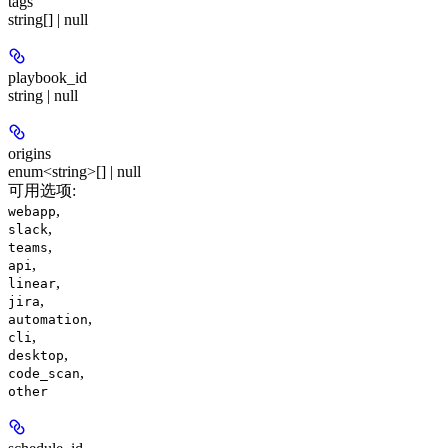
tags
string[] | null
playbook_id
string | null
origins
enum<string>[] | null
可用选项
:
,
webapp
,
slack
,
teams
,
api
,
linear
,
jira
,
automation
,
cli
,
desktop
,
code_scan
other