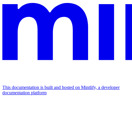
This documentation is built and hosted on Mintlify, a developer
documentation platform
Assistant
Responses
are