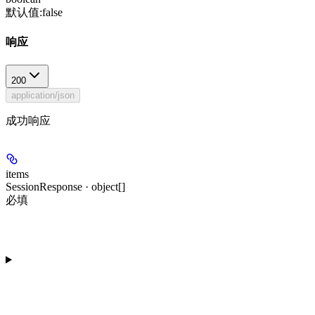
默认值:
false
响应
200
application/json
成功响应
items
SessionResponse · object[]
必填