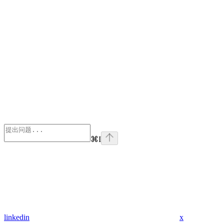
⌘
I
linkedin
x