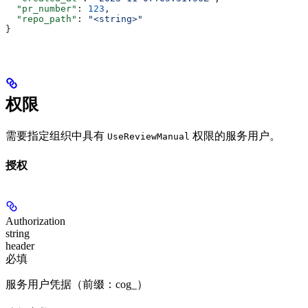
  "pr_number"
: 
123
,
  "repo_path"
: 
"<string>"
}
权限
需要指定组织中具有
权限的服务用户。
UseReviewManual
授权
Authorization
string
header
必填
服务用户凭据（前缀：cog_）