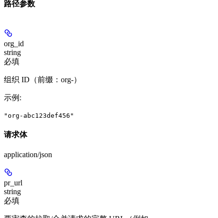
路径参数
org_id
string
必填
组织 ID（前缀：org-）
示例
:
"org-abc123def456"
请求体
application/json
pr_url
string
必填