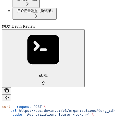
用户用量端点（测试版）
触发 Devin Review
cURL
curl
 --request
 POST
 \
  --url
 https://api.devin.ai/v3/organizations/{org_id}/
  --header
 'Authorization: Bearer <token>'
 \