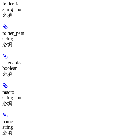
folder_id
string | null
必填
folder_path
string
必填
is_enabled
boolean
必填
macro
string | null
必填
name
string
必填