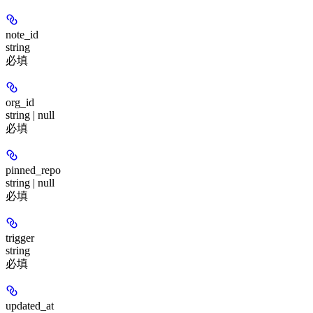
note_id
string
必填
org_id
string | null
必填
pinned_repo
string | null
必填
trigger
string
必填
updated_at