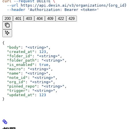
curl
 --request
 DELETE
 \
  --url
 https://api.devin.ai/v3/organizations/{org_id}/
  --header
 'Authorization: Bearer <token>'
200
401
403
404
409
422
429
{
  "body"
: 
"<string>"
,
  "created_at"
: 
123
,
  "folder_id"
: 
"<string>"
,
  "folder_path"
: 
"<string>"
,
  "is_enabled"
: 
true
,
  "macro"
: 
"<string>"
,
  "name"
: 
"<string>"
,
  "note_id"
: 
"<string>"
,
  "org_id"
: 
"<string>"
,
  "pinned_repo"
: 
"<string>"
,
  "trigger"
: 
"<string>"
,
  "updated_at"
: 
123
}