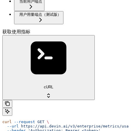
当前用户端点
用户用量端点（测试版）
获取使用指标
cURL
curl
 --request
 GET
 \
  --url
 https://api.devin.ai/v3/enterprise/metrics/usag
  --header
 'Authorization: Bearer <token>'