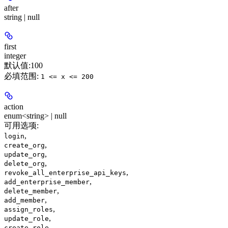
after
string | null
first
integer
默认值:
100
必填范围
:
1 <= x <= 200
action
enum<string> | null
可用选项
:
,
login
,
create_org
,
update_org
,
delete_org
,
revoke_all_enterprise_api_keys
,
add_enterprise_member
,
delete_member
,
add_member
,
assign_roles
,
update_role
,
create_role