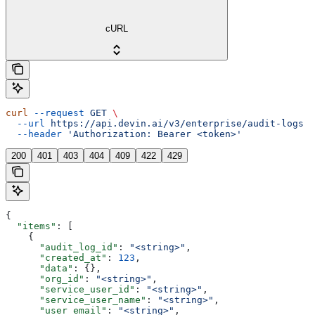
cURL
curl
 --request
 GET
 \
  --url
 https://api.devin.ai/v3/enterprise/audit-logs
 \
  --header
 'Authorization: Bearer <token>'
200
401
403
404
409
422
429
{
  "items"
: [
    {
      "audit_log_id"
: 
"<string>"
,
      "created_at"
: 
123
,
      "data"
: {},
      "org_id"
: 
"<string>"
,
      "service_user_id"
: 
"<string>"
,
      "service_user_name"
: 
"<string>"
,
      "user_email"
: 
"<string>"
,