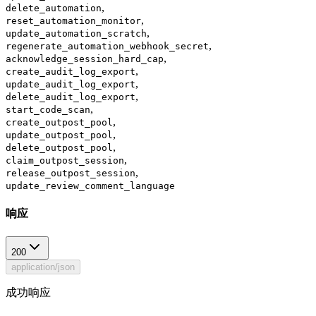
,
delete_automation
,
reset_automation_monitor
,
update_automation_scratch
,
regenerate_automation_webhook_secret
,
acknowledge_session_hard_cap
,
create_audit_log_export
,
update_audit_log_export
,
delete_audit_log_export
,
start_code_scan
,
create_outpost_pool
,
update_outpost_pool
,
delete_outpost_pool
,
claim_outpost_session
,
release_outpost_session
update_review_comment_language
响应
200
application/json
成功响应