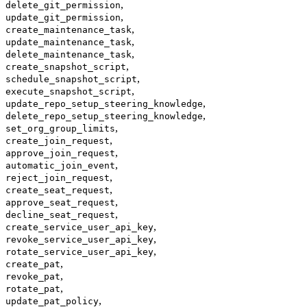
,
delete_git_permission
,
update_git_permission
,
create_maintenance_task
,
update_maintenance_task
,
delete_maintenance_task
,
create_snapshot_script
,
schedule_snapshot_script
,
execute_snapshot_script
,
update_repo_setup_steering_knowledge
,
delete_repo_setup_steering_knowledge
,
set_org_group_limits
,
create_join_request
,
approve_join_request
,
automatic_join_event
,
reject_join_request
,
create_seat_request
,
approve_seat_request
,
decline_seat_request
,
create_service_user_api_key
,
revoke_service_user_api_key
,
rotate_service_user_api_key
,
create_pat
,
revoke_pat
,
rotate_pat
,
update_pat_policy