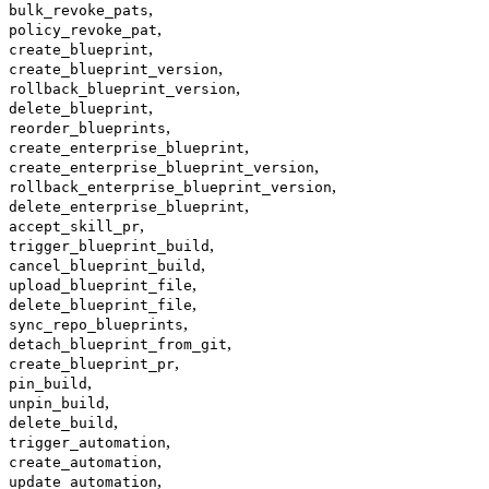
,
bulk_revoke_pats
,
policy_revoke_pat
,
create_blueprint
,
create_blueprint_version
,
rollback_blueprint_version
,
delete_blueprint
,
reorder_blueprints
,
create_enterprise_blueprint
,
create_enterprise_blueprint_version
,
rollback_enterprise_blueprint_version
,
delete_enterprise_blueprint
,
accept_skill_pr
,
trigger_blueprint_build
,
cancel_blueprint_build
,
upload_blueprint_file
,
delete_blueprint_file
,
sync_repo_blueprints
,
detach_blueprint_from_git
,
create_blueprint_pr
,
pin_build
,
unpin_build
,
delete_build
,
trigger_automation
,
create_automation
,
update_automation