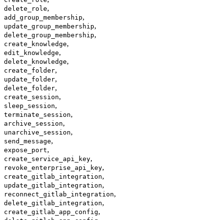
,
delete_role
,
add_group_membership
,
update_group_membership
,
delete_group_membership
,
create_knowledge
,
edit_knowledge
,
delete_knowledge
,
create_folder
,
update_folder
,
delete_folder
,
create_session
,
sleep_session
,
terminate_session
,
archive_session
,
unarchive_session
,
send_message
,
expose_port
,
create_service_api_key
,
revoke_enterprise_api_key
,
create_gitlab_integration
,
update_gitlab_integration
,
reconnect_gitlab_integration
,
delete_gitlab_integration
,
create_gitlab_app_config