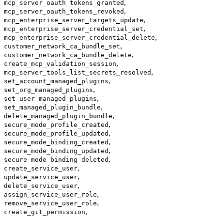
,
mcp_server_oauth_tokens_granted
,
mcp_server_oauth_tokens_revoked
,
mcp_enterprise_server_targets_update
,
mcp_enterprise_server_credential_set
,
mcp_enterprise_server_credential_delete
,
customer_network_ca_bundle_set
,
customer_network_ca_bundle_delete
,
create_mcp_validation_session
,
mcp_server_tools_list_secrets_resolved
,
set_account_managed_plugins
,
set_org_managed_plugins
,
set_user_managed_plugins
,
set_managed_plugin_bundle
,
delete_managed_plugin_bundle
,
secure_mode_profile_created
,
secure_mode_profile_updated
,
secure_mode_binding_created
,
secure_mode_binding_updated
,
secure_mode_binding_deleted
,
create_service_user
,
update_service_user
,
delete_service_user
,
assign_service_user_role
,
remove_service_user_role
,
create_git_permission