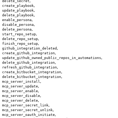
,
delete_secret
,
create_playbook
,
update_playbook
,
delete_playbook
,
enable_persona
,
disable_persona
,
delete_persona
,
start_repo_setup
,
delete_repo_setup
,
finish_repo_setup
,
github_integration_deleted
,
create_github_integration
,
update_github_owned_public_repos_in_automations
,
delete_github_integration
,
refresh_github_integration
,
create_bitbucket_integration
,
delete_bitbucket_integration
,
mcp_server_install
,
mcp_server_update
,
mcp_server_enable
,
mcp_server_disable
,
mcp_server_delete
,
mcp_server_secret_link
,
mcp_server_secret_unlink
,
mcp_server_oauth_initiate