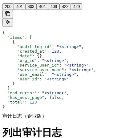
200
401
403
404
409
422
429
{
  "items"
: [
    {
      "audit_log_id"
: 
"<string>"
,
      "created_at"
: 
123
,
      "data"
: {},
      "org_id"
: 
"<string>"
,
      "service_user_id"
: 
"<string>"
,
      "service_user_name"
: 
"<string>"
,
      "user_email"
: 
"<string>"
,
      "user_id"
: 
"<string>"
    }
  ],
  "end_cursor"
: 
"<string>"
,
  "has_next_page"
: 
false
,
  "total"
: 
123
}
审计日志（企业版）
列出审计日志