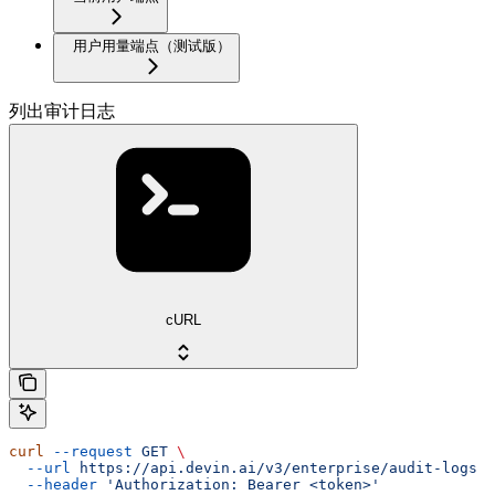
用户用量端点（测试版）
列出审计日志
cURL
curl
 --request
 GET
 \
  --url
 https://api.devin.ai/v3/enterprise/audit-logs
 \
  --header
 'Authorization: Bearer <token>'