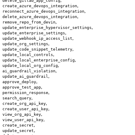
,
delete_gitlab_app_config
,
create_azure_devops_integration
,
reconnect_azure_devops_integration
,
delete_azure_devops_integration
,
remove_repo_from_devin
,
update_enterprise_hypervisor_settings
,
update_enterprise_settings
,
update_webhook_ip_access_list
,
update_org_settings
,
update_code_snippet_telemetry
,
update_local_controls
,
update_local_enterprise_config
,
update_local_org_config
,
ai_guardrail_violation
,
update_ai_guardrail
,
approve_deploy
,
approve_test_app
,
permission_response
,
search_query
,
create_org_api_key
,
create_user_api_key
,
view_org_api_key
,
view_user_api_key
,
create_secret
,
update_secret