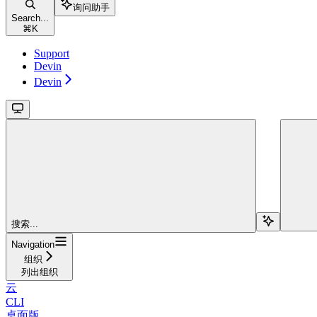
询问助手
Search...
⌘
K
Support
Devin
Devin
搜索...
Navigation
组织
列出组织
云
CLI
桌面版