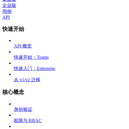
企业版
用例
API
快速开始
API 概览
快速开始：Teams
快速入门：Enterprise
从 v1/v2 迁移
核心概念
身份验证
权限与 RBAC