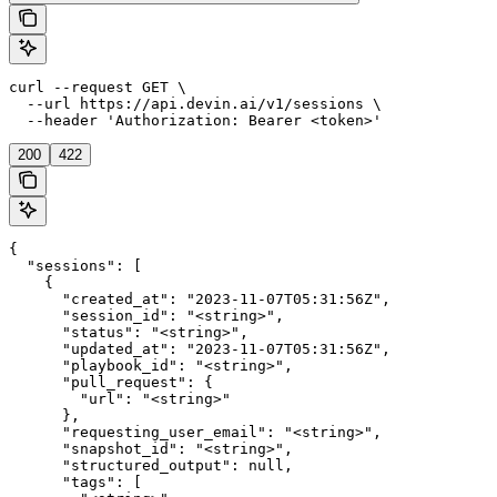
curl --request GET \

  --url https://api.devin.ai/v1/sessions \

  --header 'Authorization: Bearer <token>'
200
422
{

  "sessions": [

    {

      "created_at": "2023-11-07T05:31:56Z",

      "session_id": "<string>",

      "status": "<string>",

      "updated_at": "2023-11-07T05:31:56Z",

      "playbook_id": "<string>",

      "pull_request": {

        "url": "<string>"

      },

      "requesting_user_email": "<string>",

      "snapshot_id": "<string>",

      "structured_output": null,

      "tags": [
