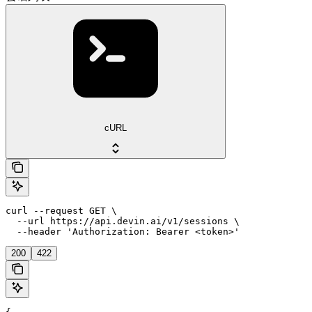
cURL
curl --request GET \

  --url https://api.devin.ai/v1/sessions \

  --header 'Authorization: Bearer <token>'
200
422