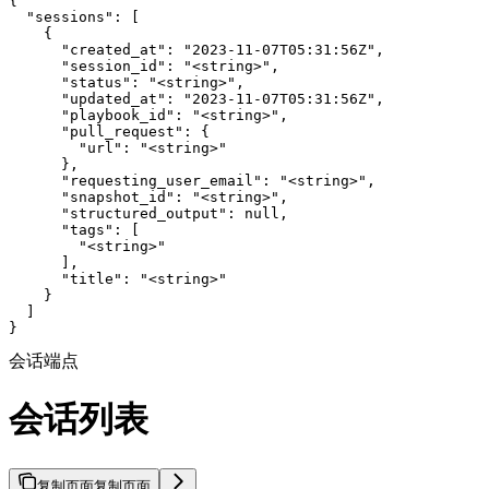
{

  "sessions": [

    {

      "created_at": "2023-11-07T05:31:56Z",

      "session_id": "<string>",

      "status": "<string>",

      "updated_at": "2023-11-07T05:31:56Z",

      "playbook_id": "<string>",

      "pull_request": {

        "url": "<string>"

      },

      "requesting_user_email": "<string>",

      "snapshot_id": "<string>",

      "structured_output": null,

      "tags": [

        "<string>"

      ],

      "title": "<string>"

    }

  ]

}
会话端点
会话列表
复制页面
复制页面