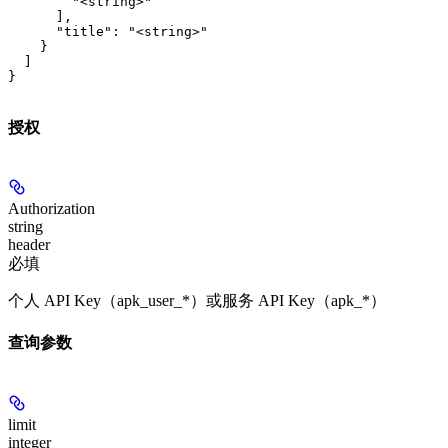
        "<string>"

      ],

      "title": "<string>"

    }

  ]

}
授权
Authorization
string
header
必填
个人 API Key（apk_user_*）或服务 API Key（apk_*）
查询参数
limit
integer