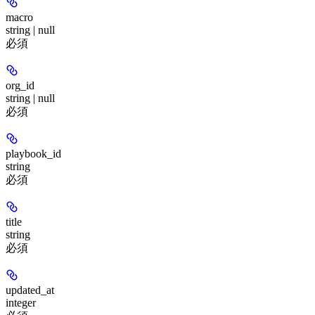
macro
string | null
必須
org_id
string | null
必須
playbook_id
string
必須
title
string
必須
updated_at
integer