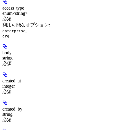
access_type
enum<string>
必須
利用可能なオプション
:
,
enterprise
org
body
string
必須
created_at
integer
必須
created_by
string
必須