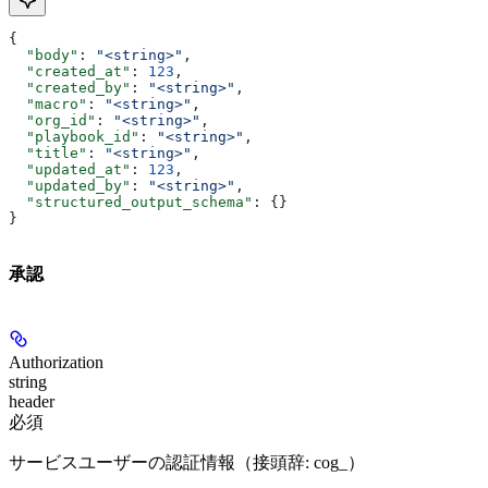
{
  "body"
: 
"<string>"
,
  "created_at"
: 
123
,
  "created_by"
: 
"<string>"
,
  "macro"
: 
"<string>"
,
  "org_id"
: 
"<string>"
,
  "playbook_id"
: 
"<string>"
,
  "title"
: 
"<string>"
,
  "updated_at"
: 
123
,
  "updated_by"
: 
"<string>"
,
  "structured_output_schema"
: {}
}
承認
Authorization
string
header
必須
サービスユーザーの認証情報（接頭辞: cog_）