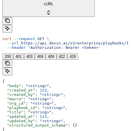
cURL
curl
 --request
 GET
 \
  --url
 https://api.devin.ai/v3/enterprise/playbooks/{p
  --header
 'Authorization: Bearer <token>'
200
401
403
404
409
422
429
{
  "body"
: 
"<string>"
,
  "created_at"
: 
123
,
  "created_by"
: 
"<string>"
,
  "macro"
: 
"<string>"
,
  "org_id"
: 
"<string>"
,
  "playbook_id"
: 
"<string>"
,
  "title"
: 
"<string>"
,
  "updated_at"
: 
123
,
  "updated_by"
: 
"<string>"
,
  "structured_output_schema"
: {}
}