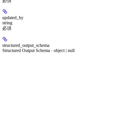
必須
updated_by
string
必須
structured_output_schema
Structured Output Schema · object | null