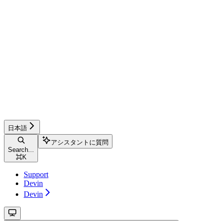
日本語
アシスタントに質問
Search...
⌘
K
Support
Devin
Devin