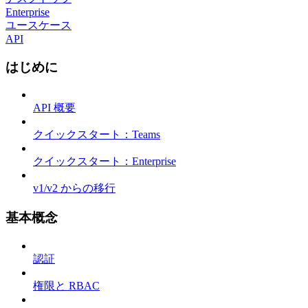
Enterprise
ユースケース
API
はじめに
API 概要
クイックスタート：Teams
クイックスタート：Enterprise
v1/v2 からの移行
基本概念
認証
権限と RBAC