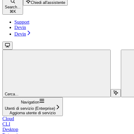
Chiedi all'assistente
Search...
⌘
K
Support
Devin
Devin
Cerca...
Navigation
Utenti di servizio (Enterprise)
Aggiorna utente di servizio
Cloud
CLI
Desktop