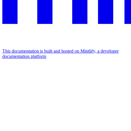
This documentation is built and hosted on Mintlify, a developer
documentation platform
Assistant
Responses
are
generated
using
AI
and
may
contain