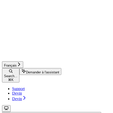
Français
Demander à l'assistant
Search...
⌘
K
Support
Devin
Devin