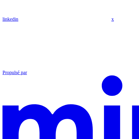
linkedin
x
Propulsé par