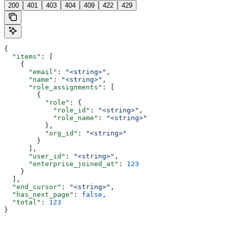
200
401
403
404
409
422
429
{
  "items"
: [
    {
      "email"
: 
"<string>"
,
      "name"
: 
"<string>"
,
      "role_assignments"
: [
        {
          "role"
: {
            "role_id"
: 
"<string>"
,
            "role_name"
: 
"<string>"
          },
          "org_id"
: 
"<string>"
        }
      ],
      "user_id"
: 
"<string>"
,
      "enterprise_joined_at"
: 
123
    }
  ],
  "end_cursor"
: 
"<string>"
,
  "has_next_page"
: 
false
,
  "total"
: 
123
}