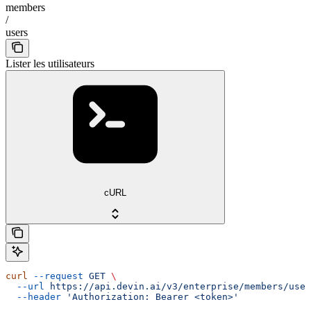
members
/
users
Lister les utilisateurs
cURL
curl
 --request
 GET
 \
  --url
 https://api.devin.ai/v3/enterprise/members/user
  --header
 'Authorization: Bearer <token>'