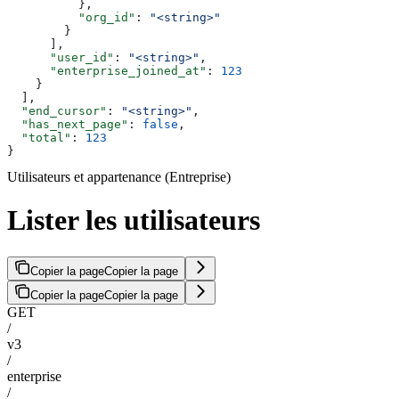
          },
          "org_id"
: 
"<string>"
        }
      ],
      "user_id"
: 
"<string>"
,
      "enterprise_joined_at"
: 
123
    }
  ],
  "end_cursor"
: 
"<string>"
,
  "has_next_page"
: 
false
,
  "total"
: 
123
}
Utilisateurs et appartenance (Entreprise)
Lister les utilisateurs
Copier la page
Copier la page
Copier la page
Copier la page
GET
/
v3
/
enterprise
/