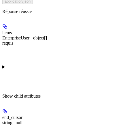
application/json
Réponse réussie
items
EnterpriseUser · object[]
requis
Show
child attributes
end_cursor
string | null