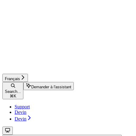
Français
Demander à l'assistant
Search...
⌘
K
Support
Devin
Devin