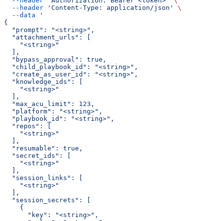
  --header
 'Authorization: Bearer <token>'
 \
  --header
 'Content-Type: application/json'
 \
  --data
 '
{
  "prompt": "<string>",
  "attachment_urls": [
    "<string>"
  ],
  "bypass_approval": true,
  "child_playbook_id": "<string>",
  "create_as_user_id": "<string>",
  "knowledge_ids": [
    "<string>"
  ],
  "max_acu_limit": 123,
  "platform": "<string>",
  "playbook_id": "<string>",
  "repos": [
    "<string>"
  ],
  "resumable": true,
  "secret_ids": [
    "<string>"
  ],
  "session_links": [
    "<string>"
  ],
  "session_secrets": [
    {
      "key": "<string>",