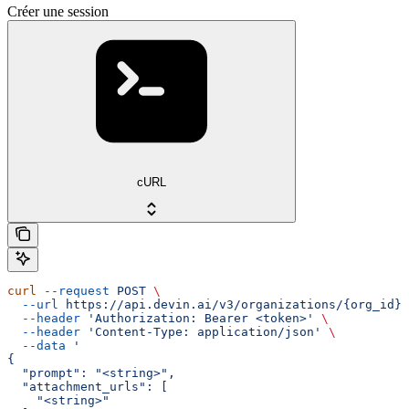
Créer une session
cURL
curl
 --request
 POST
 \
  --url
 https://api.devin.ai/v3/organizations/{org_id}/
  --header
 'Authorization: Bearer <token>'
 \
  --header
 'Content-Type: application/json'
 \
  --data
 '
{
  "prompt": "<string>",
  "attachment_urls": [
    "<string>"