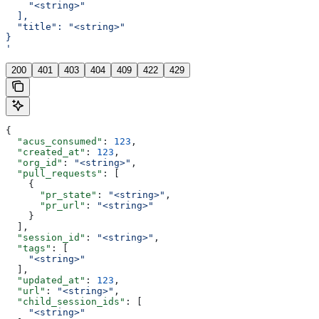
    "<string>"
  ],
  "title": "<string>"
}
'
200
401
403
404
409
422
429
{
  "acus_consumed"
: 
123
,
  "created_at"
: 
123
,
  "org_id"
: 
"<string>"
,
  "pull_requests"
: [
    {
      "pr_state"
: 
"<string>"
,
      "pr_url"
: 
"<string>"
    }
  ],
  "session_id"
: 
"<string>"
,
  "tags"
: [
    "<string>"
  ],
  "updated_at"
: 
123
,
  "url"
: 
"<string>"
,
  "child_session_ids"
: [
    "<string>"