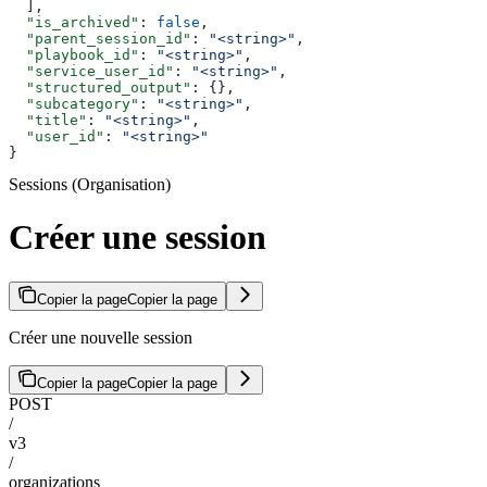
  ],
  "is_archived"
: 
false
,
  "parent_session_id"
: 
"<string>"
,
  "playbook_id"
: 
"<string>"
,
  "service_user_id"
: 
"<string>"
,
  "structured_output"
: {},
  "subcategory"
: 
"<string>"
,
  "title"
: 
"<string>"
,
  "user_id"
: 
"<string>"
}
Sessions (Organisation)
Créer une session
Copier la page
Copier la page
Créer une nouvelle session
Copier la page
Copier la page
POST
/
v3
/
organizations