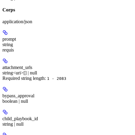
Corps
application/json
prompt
string
requis
attachment_urls
string<uri>[] | null
Required string length:
1 - 2083
bypass_approval
boolean | null
child_playbook_id
string | null