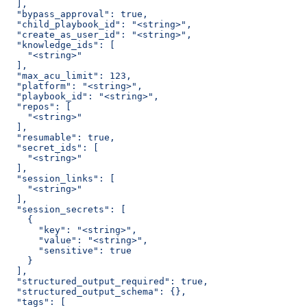
  ],
  "bypass_approval": true,
  "child_playbook_id": "<string>",
  "create_as_user_id": "<string>",
  "knowledge_ids": [
    "<string>"
  ],
  "max_acu_limit": 123,
  "platform": "<string>",
  "playbook_id": "<string>",
  "repos": [
    "<string>"
  ],
  "resumable": true,
  "secret_ids": [
    "<string>"
  ],
  "session_links": [
    "<string>"
  ],
  "session_secrets": [
    {
      "key": "<string>",
      "value": "<string>",
      "sensitive": true
    }
  ],
  "structured_output_required": true,
  "structured_output_schema": {},
  "tags": [