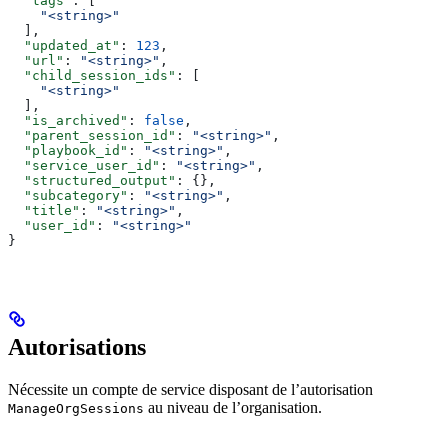
  "tags"
: [
    "<string>"
  ],
  "updated_at"
: 
123
,
  "url"
: 
"<string>"
,
  "child_session_ids"
: [
    "<string>"
  ],
  "is_archived"
: 
false
,
  "parent_session_id"
: 
"<string>"
,
  "playbook_id"
: 
"<string>"
,
  "service_user_id"
: 
"<string>"
,
  "structured_output"
: {},
  "subcategory"
: 
"<string>"
,
  "title"
: 
"<string>"
,
  "user_id"
: 
"<string>"
}
Autorisations
Nécessite un compte de service disposant de l’autorisation
au niveau de l’organisation.
ManageOrgSessions