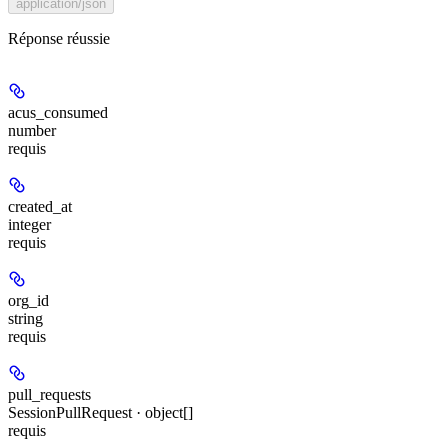
application/json
Réponse réussie
acus_consumed
number
requis
created_at
integer
requis
org_id
string
requis
pull_requests
SessionPullRequest · object[]
requis