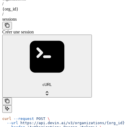
/
{org_id}
/
sessions
Créer une session
cURL
curl
 --request
 POST
 \
  --url
 https://api.devin.ai/v3/organizations/{org_id}/