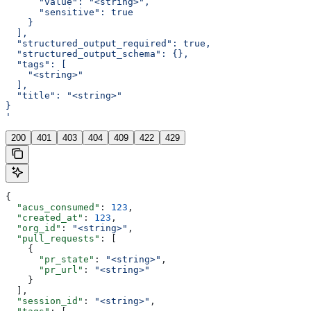
      "value": "<string>",
      "sensitive": true
    }
  ],
  "structured_output_required": true,
  "structured_output_schema": {},
  "tags": [
    "<string>"
  ],
  "title": "<string>"
}
'
200
401
403
404
409
422
429
{
  "acus_consumed"
: 
123
,
  "created_at"
: 
123
,
  "org_id"
: 
"<string>"
,
  "pull_requests"
: [
    {
      "pr_state"
: 
"<string>"
,
      "pr_url"
: 
"<string>"
    }
  ],
  "session_id"
: 
"<string>"
,