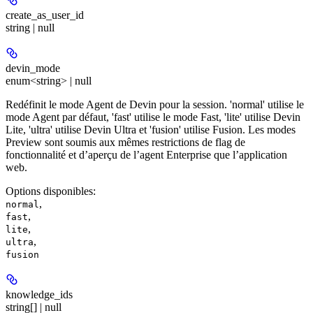
create_as_user_id
string | null
devin_mode
enum<string> | null
Redéfinit le mode Agent de Devin pour la session. 'normal' utilise le
mode Agent par défaut, 'fast' utilise le mode Fast, 'lite' utilise Devin
Lite, 'ultra' utilise Devin Ultra et 'fusion' utilise Fusion. Les modes
Preview sont soumis aux mêmes restrictions de flag de
fonctionnalité et d’aperçu de l’agent Enterprise que l’application
web.
Options disponibles
:
,
normal
,
fast
,
lite
,
ultra
fusion
knowledge_ids
string[] | null