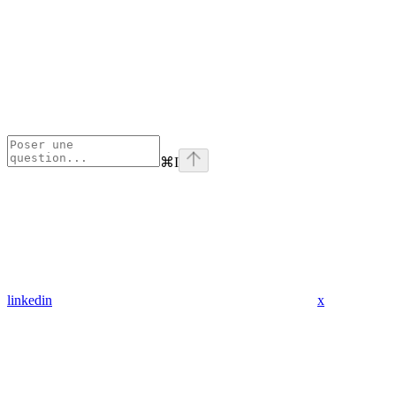
⌘
I
linkedin
x