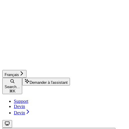
Français
Demander à l'assistant
Search...
⌘
K
Support
Devin
Devin