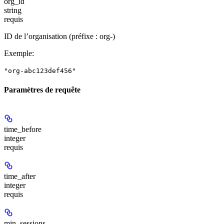
org_id
string
requis
ID de l’organisation (préfixe : org-)
Exemple
:
"org-abc123def456"
Paramètres de requête
time_before
integer
requis
time_after
integer
requis
min_sessions