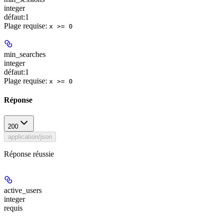
integer
défaut:
1
Plage requise
:
x >= 0
min_searches
integer
défaut:
1
Plage requise
:
x >= 0
Réponse
200
application/json
Réponse réussie
active_users
integer
requis