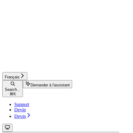
Français
Demander à l'assistant
Search...
⌘
K
Support
Devin
Devin