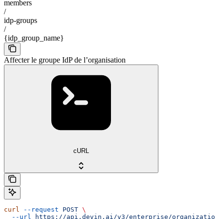
members
/
idp-groups
/
{idp_group_name}
Affecter le groupe IdP de l’organisation
cURL
curl
 --request
 POST
 \
  --url
 https://api.devin.ai/v3/enterprise/organizatio