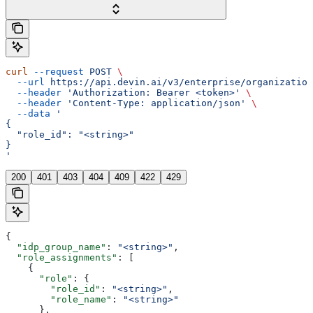
curl
 --request
 POST
 \
  --url
 https://api.devin.ai/v3/enterprise/organizatio
  --header
 'Authorization: Bearer <token>'
 \
  --header
 'Content-Type: application/json'
 \
  --data
 '
{
  "role_id": "<string>"
}
'
200
401
403
404
409
422
429
{
  "idp_group_name"
: 
"<string>"
,
  "role_assignments"
: [
    {
      "role"
: {
        "role_id"
: 
"<string>"
,
        "role_name"
: 
"<string>"
      },