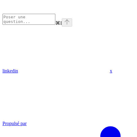
⌘
I
linkedin
x
Propulsé par