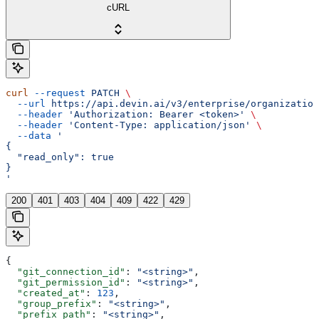
cURL
curl
 --request
 PATCH
 \
  --url
 https://api.devin.ai/v3/enterprise/organization
  --header
 'Authorization: Bearer <token>'
 \
  --header
 'Content-Type: application/json'
 \
  --data
 '
{
  "read_only": true
}
'
200
401
403
404
409
422
429
{
  "git_connection_id"
: 
"<string>"
,
  "git_permission_id"
: 
"<string>"
,
  "created_at"
: 
123
,
  "group_prefix"
: 
"<string>"
,
  "prefix_path"
: 
"<string>"
,