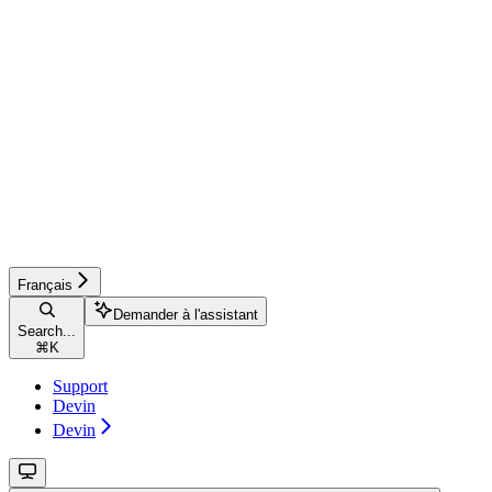
Français
Demander à l'assistant
Search...
⌘
K
Support
Devin
Devin