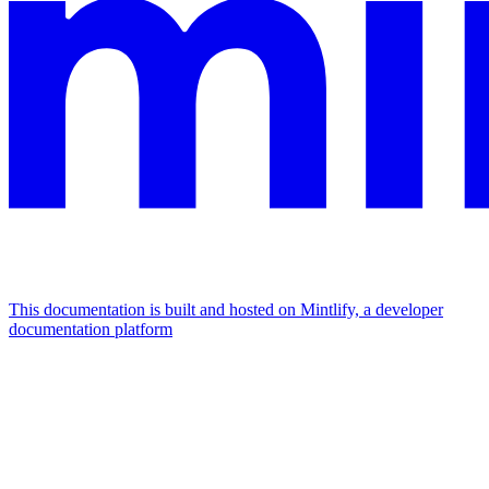
This documentation is built and hosted on Mintlify, a developer
documentation platform
Assistant
Responses
are