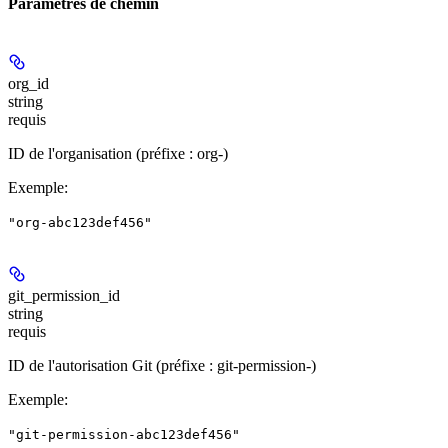
Paramètres de chemin
org_id
string
requis
ID de l'organisation (préfixe : org-)
Exemple
:
"org-abc123def456"
git_permission_id
string
requis
ID de l'autorisation Git (préfixe : git-permission-)
Exemple
:
"git-permission-abc123def456"