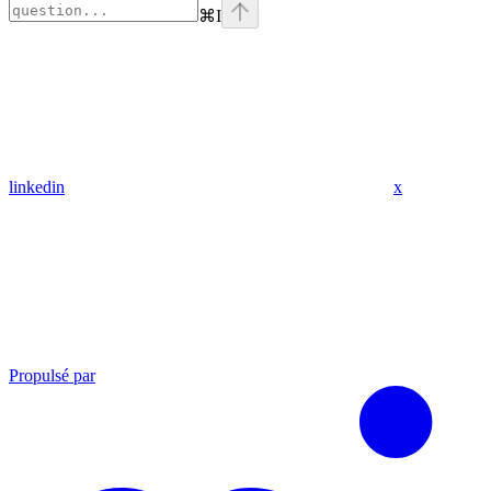
⌘
I
linkedin
x
Propulsé par