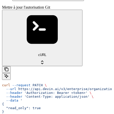
Mettre à jour l'autorisation Git
cURL
curl
 --request
 PATCH
 \
  --url
 https://api.devin.ai/v3/enterprise/organization
  --header
 'Authorization: Bearer <token>'
 \
  --header
 'Content-Type: application/json'
 \
  --data
 '
{
  "read_only": true
}