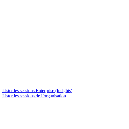
Lister les sessions Enterprise (Insights)
Lister les sessions de l’organisation