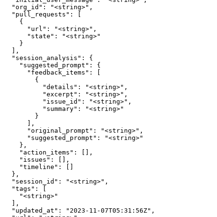
  "org_id": "<string>",

  "pull_requests": [

    {

      "url": "<string>",

      "state": "<string>"

    }

  ],

  "session_analysis": {

    "suggested_prompt": {

      "feedback_items": [

        {

          "details": "<string>",

          "excerpt": "<string>",

          "issue_id": "<string>",

          "summary": "<string>"

        }

      ],

      "original_prompt": "<string>",

      "suggested_prompt": "<string>"

    },

    "action_items": [],

    "issues": [],

    "timeline": []

  },

  "session_id": "<string>",

  "tags": [

    "<string>"

  ],

  "updated_at": "2023-11-07T05:31:56Z",
