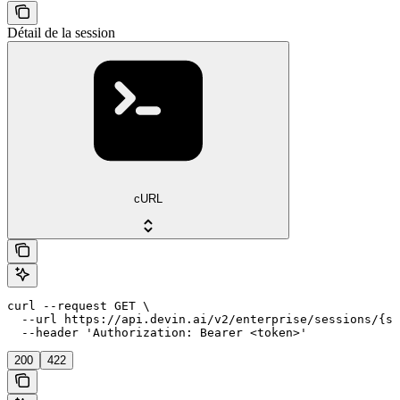
Détail de la session
cURL
curl --request GET \

  --url https://api.devin.ai/v2/enterprise/sessions/{se
  --header 'Authorization: Bearer <token>'
200
422