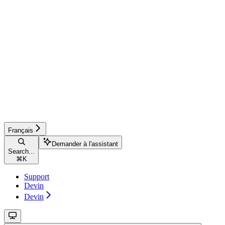
Français
Demander à l'assistant
Search...
⌘
K
Support
Devin
Devin