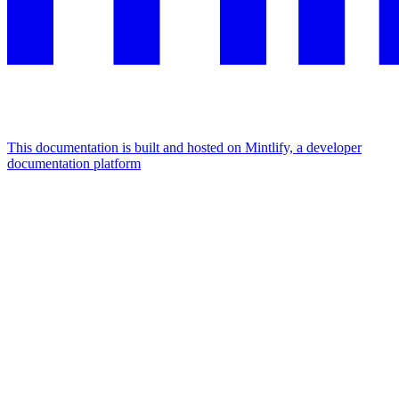
This documentation is built and hosted on Mintlify, a developer
documentation platform
Assistant
Responses
are
generated
using
AI
and
may
contain
mistakes.