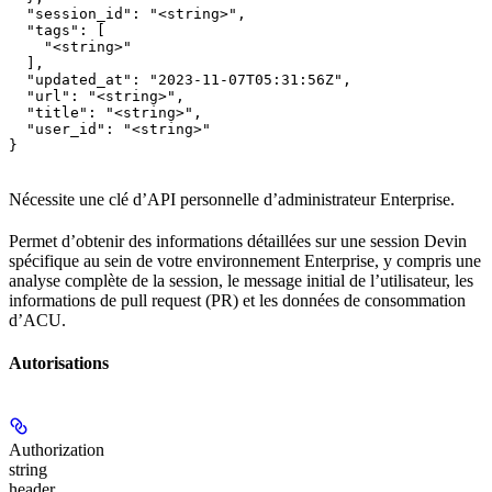
  "session_id": "<string>",

  "tags": [

    "<string>"

  ],

  "updated_at": "2023-11-07T05:31:56Z",

  "url": "<string>",

  "title": "<string>",

  "user_id": "<string>"

}
Nécessite une clé d’API personnelle d’administrateur Enterprise.
Permet d’obtenir des informations détaillées sur une session Devin
spécifique au sein de votre environnement Enterprise, y compris une
analyse complète de la session, le message initial de l’utilisateur, les
informations de pull request (PR) et les données de consommation
d’ACU.
Autorisations
Authorization
string
header