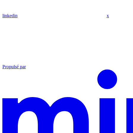
linkedin
x
Propulsé par