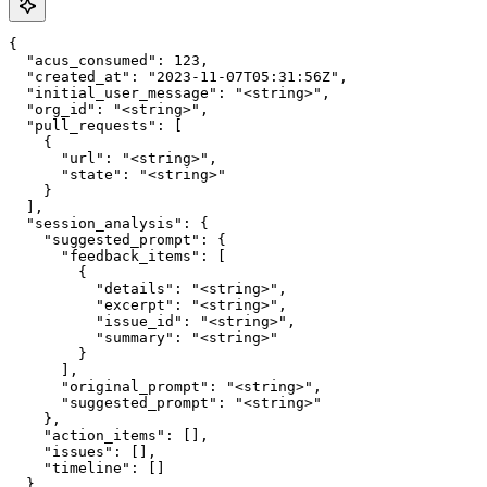
{

  "acus_consumed": 123,

  "created_at": "2023-11-07T05:31:56Z",

  "initial_user_message": "<string>",

  "org_id": "<string>",

  "pull_requests": [

    {

      "url": "<string>",

      "state": "<string>"

    }

  ],

  "session_analysis": {

    "suggested_prompt": {

      "feedback_items": [

        {

          "details": "<string>",

          "excerpt": "<string>",

          "issue_id": "<string>",

          "summary": "<string>"

        }

      ],

      "original_prompt": "<string>",

      "suggested_prompt": "<string>"

    },

    "action_items": [],

    "issues": [],

    "timeline": []

  },
