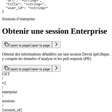
  "url": "<string>",

  "title": "<string>",

  "user_id": "<string>"

}
Sessions d’entreprise
Obtenir une session Enterprise
Copier la page
Copier la page
Obtenir des informations détaillées sur une session Devin spécifique,
y compris les données d’analyse et les pull requests (PR)
Copier la page
Copier la page
GET
/
v2
/
enterprise
/
sessions
/
{session_id}