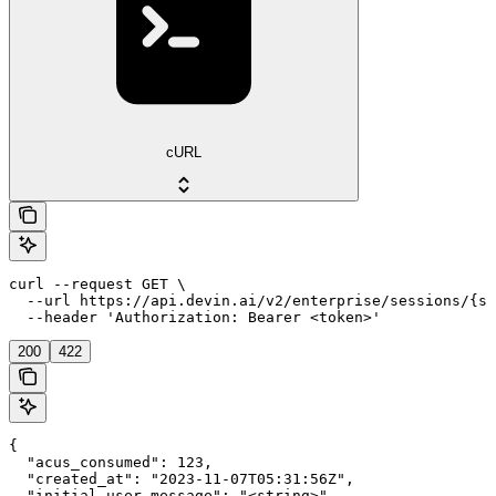
cURL
curl --request GET \

  --url https://api.devin.ai/v2/enterprise/sessions/{se
  --header 'Authorization: Bearer <token>'
200
422
{

  "acus_consumed": 123,

  "created_at": "2023-11-07T05:31:56Z",

  "initial_user_message": "<string>",
