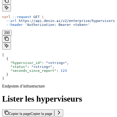
curl
 --request
 GET
 \
  --url
 https://api.devin.ai/v2/enterprise/hypervisors/
  --header
 'Authorization: Bearer <token>'
200
[
  {
    "hypervisor_id"
: 
"<string>"
,
    "status"
: 
"<string>"
,
    "seconds_since_report"
: 
123
  }
]
Endpoints d’infrastructure
Lister les hyperviseurs
Copier la page
Copier la page