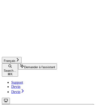
Français
Demander à l'assistant
Search...
⌘
K
Support
Devin
Devin