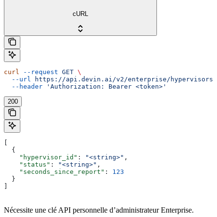
cURL
curl
 --request
 GET
 \
  --url
 https://api.devin.ai/v2/enterprise/hypervisors/
  --header
 'Authorization: Bearer <token>'
200
[
  {
    "hypervisor_id"
: 
"<string>"
,
    "status"
: 
"<string>"
,
    "seconds_since_report"
: 
123
  }
]
Nécessite une clé API personnelle d’administrateur Enterprise.