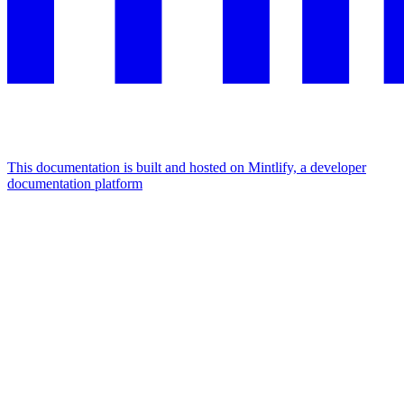
This documentation is built and hosted on Mintlify, a developer
documentation platform
Assistant
Responses
are
generated
using
AI
and
may
contain