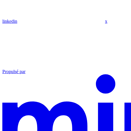
linkedin
x
Propulsé par