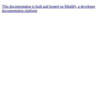
This documentation is built and hosted on Mintlify, a developer
documentation platform
Assistant
Responses
are
generated
using
AI
and
may
contain
mistakes.