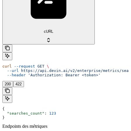
cURL
curl
 --request
 GET
 \
  --url
 https://api.devin.ai/v2/enterprise/metrics/sear
  --header
 'Authorization: Bearer <token>'
200
422
{
  "searches_count"
: 
123
}
Endpoints des métriques