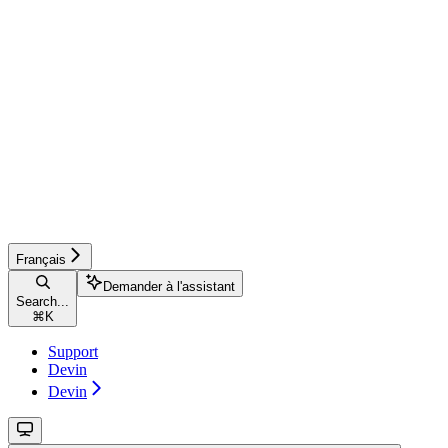
Français
Demander à l'assistant
Search...
⌘
K
Support
Devin
Devin