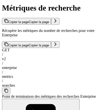
Métriques de recherche
Copier la page
Copier la page
Récupère les métriques du nombre de recherches pour votre
Enterprise
Copier la page
Copier la page
GET
/
v2
/
enterprise
/
metrics
/
searches
Point de terminaison des métriques des recherches Enterprise