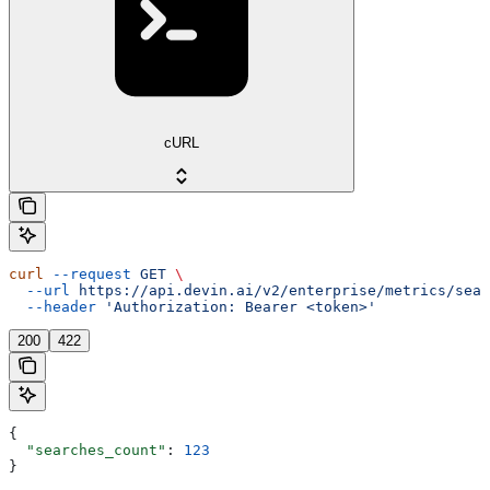
cURL
curl
 --request
 GET
 \
  --url
 https://api.devin.ai/v2/enterprise/metrics/sear
  --header
 'Authorization: Bearer <token>'
200
422
{
  "searches_count"
: 
123
}