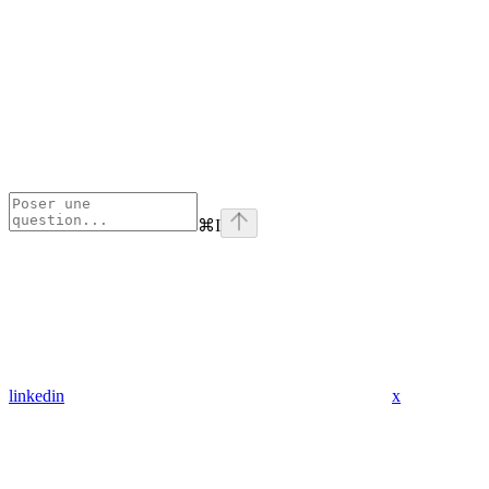
⌘
I
linkedin
x