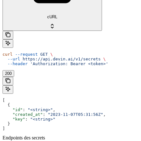
cURL
curl
 --request
 GET
 \
  --url
 https://api.devin.ai/v1/secrets
 \
  --header
 'Authorization: Bearer <token>'
200
[
  {
    "id"
: 
"<string>"
,
    "created_at"
: 
"2023-11-07T05:31:56Z"
,
    "key"
: 
"<string>"
  }
]
Endpoints des secrets