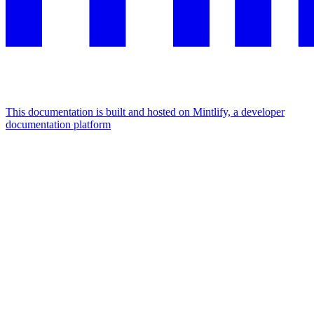
This documentation is built and hosted on Mintlify, a developer
documentation platform
Assistant
Responses
are
generated
using
AI
and
may
contain
mistakes.