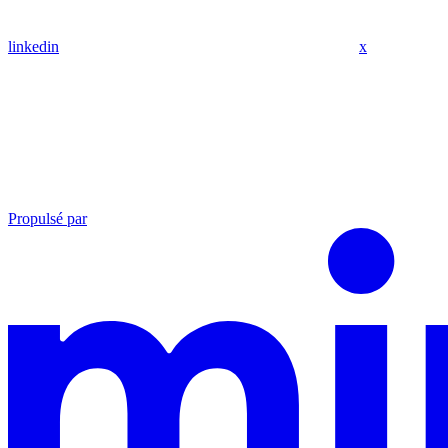
linkedin
x
Propulsé par