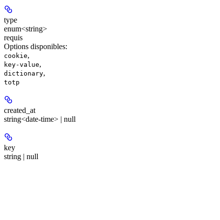
type
enum<string>
requis
Options disponibles
:
,
cookie
,
key-value
,
dictionary
totp
created_at
string<date-time> | null
key
string | null