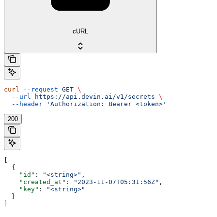
cURL
curl
 --request
 GET
 \
  --url
 https://api.devin.ai/v1/secrets
 \
  --header
 'Authorization: Bearer <token>'
200
[
  {
    "id"
: 
"<string>"
,
    "created_at"
: 
"2023-11-07T05:31:56Z"
,
    "key"
: 
"<string>"
  }
]