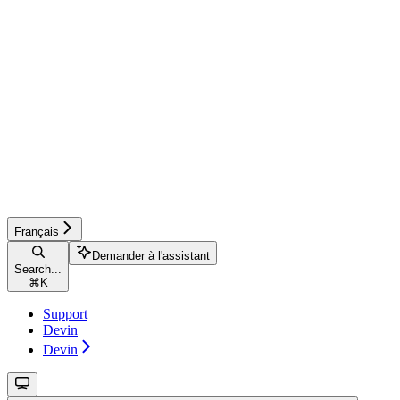
Français
Demander à l'assistant
Search...
⌘
K
Support
Devin
Devin