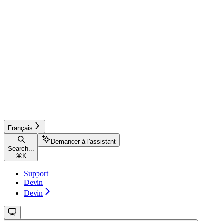
Français
Demander à l'assistant
Search...
⌘
K
Support
Devin
Devin