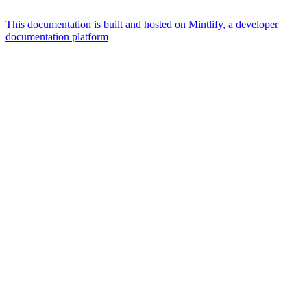
This documentation is built and hosted on Mintlify, a developer
documentation platform
Assistant
Responses
are
generated
using
AI
and
may
contain
mistakes.