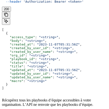
  --header
 'Authorization: Bearer <token>'
200
[
  {
    "access_type"
: 
"<string>"
,
    "body"
: 
"<string>"
,
    "created_at"
: 
"2023-11-07T05:31:56Z"
,
    "created_by_user_id"
: 
"<string>"
,
    "created_by_user_name"
: 
"<string>"
,
    "org_id"
: 
"<string>"
,
    "playbook_id"
: 
"<string>"
,
    "status"
: 
"<string>"
,
    "title"
: 
"<string>"
,
    "updated_at"
: 
"2023-11-07T05:31:56Z"
,
    "updated_by_user_id"
: 
"<string>"
,
    "updated_by_user_name"
: 
"<string>"
,
    "macro"
: 
"<string>"
  }
]
Récupérez tous les playbooks d’équipe accessibles à votre
organisation. L’API ne renvoie que les playbooks d’équipe.