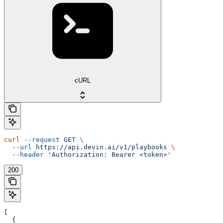
cURL
curl
 --request
 GET
 \
  --url
 https://api.devin.ai/v1/playbooks
 \
  --header
 'Authorization: Bearer <token>'
200
[
  {