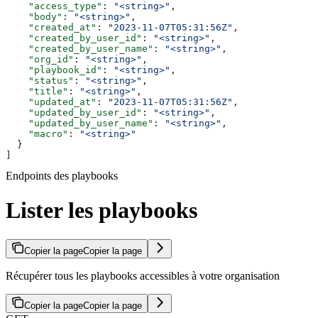
    "access_type"
: 
"<string>"
,
    "body"
: 
"<string>"
,
    "created_at"
: 
"2023-11-07T05:31:56Z"
,
    "created_by_user_id"
: 
"<string>"
,
    "created_by_user_name"
: 
"<string>"
,
    "org_id"
: 
"<string>"
,
    "playbook_id"
: 
"<string>"
,
    "status"
: 
"<string>"
,
    "title"
: 
"<string>"
,
    "updated_at"
: 
"2023-11-07T05:31:56Z"
,
    "updated_by_user_id"
: 
"<string>"
,
    "updated_by_user_name"
: 
"<string>"
,
    "macro"
: 
"<string>"
  }
]
Endpoints des playbooks
Lister les playbooks
Copier la page
Copier la page
Récupérer tous les playbooks accessibles à votre organisation
Copier la page
Copier la page