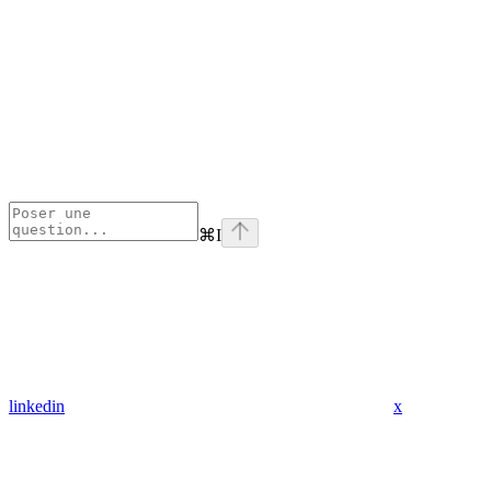
⌘
I
linkedin
x