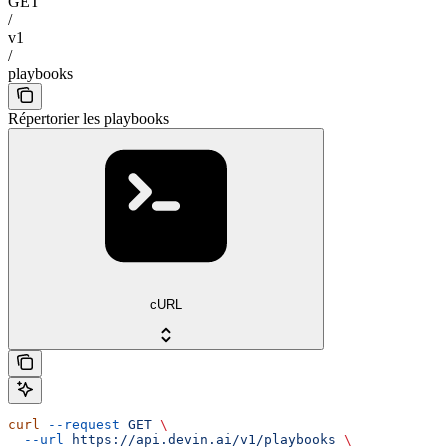
GET
/
v1
/
playbooks
Répertorier les playbooks
cURL
curl
 --request
 GET
 \
  --url
 https://api.devin.ai/v1/playbooks
 \