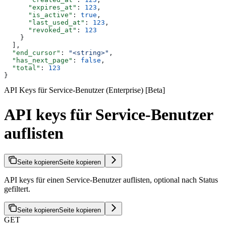
      "expires_at"
: 
123
,
      "is_active"
: 
true
,
      "last_used_at"
: 
123
,
      "revoked_at"
: 
123
    }
  ],
  "end_cursor"
: 
"<string>"
,
  "has_next_page"
: 
false
,
  "total"
: 
123
}
API Keys für Service-Benutzer (Enterprise) [Beta]
API keys für Service-Benutzer
auflisten
Seite kopieren
Seite kopieren
API keys für einen Service-Benutzer auflisten, optional nach Status
gefiltert.
Seite kopieren
Seite kopieren
GET