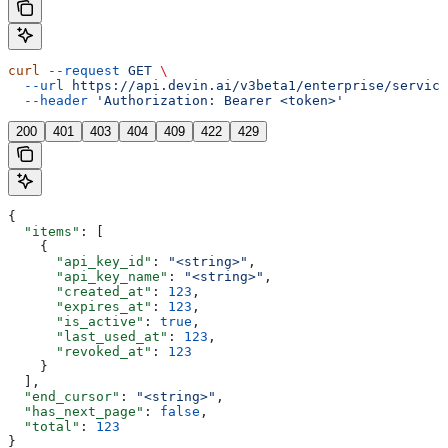
curl
 --request
 GET
 \
  --url
 https://api.devin.ai/v3beta1/enterprise/service
  --header
 'Authorization: Bearer <token>'
200
401
403
404
409
422
429
{
  "items"
: [
    {
      "api_key_id"
: 
"<string>"
,
      "api_key_name"
: 
"<string>"
,
      "created_at"
: 
123
,
      "expires_at"
: 
123
,
      "is_active"
: 
true
,
      "last_used_at"
: 
123
,
      "revoked_at"
: 
123
    }
  ],
  "end_cursor"
: 
"<string>"
,
  "has_next_page"
: 
false
,
  "total"
: 
123
}