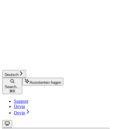
Deutsch
Assistenten fragen
Search...
⌘
K
Support
Devin
Devin