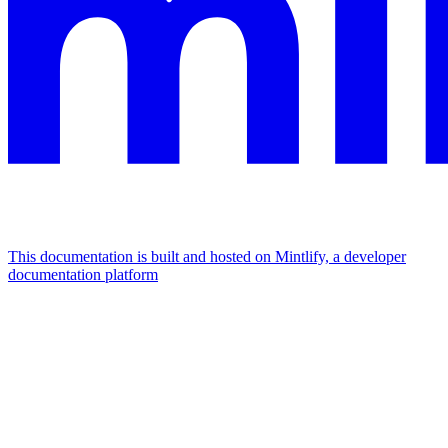
This documentation is built and hosted on Mintlify, a developer
documentation platform
Assistant
Responses
are
generated
using