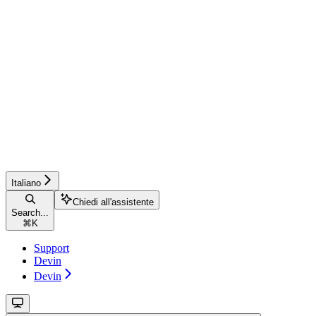
Italiano
Chiedi all'assistente
Search...
⌘
K
Support
Devin
Devin