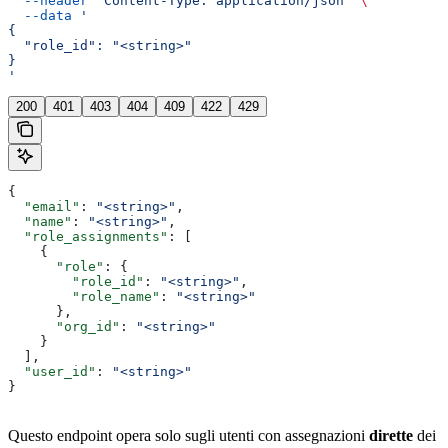
  --header
 'Content-Type: application/json'
 \
  --data
 '
{
  "role_id": "<string>"
}
'
200
401
403
404
409
422
429
{
  "email"
: 
"<string>"
,
  "name"
: 
"<string>"
,
  "role_assignments"
: [
    {
      "role"
: {
        "role_id"
: 
"<string>"
,
        "role_name"
: 
"<string>"
      },
      "org_id"
: 
"<string>"
    }
  ],
  "user_id"
: 
"<string>"
}
Questo endpoint opera solo sugli utenti con assegnazioni
dirette
dei