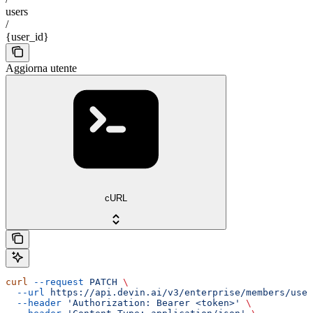
users
/
{user_id}
Aggiorna utente
cURL
curl
 --request
 PATCH
 \
  --url
 https://api.devin.ai/v3/enterprise/members/user
  --header
 'Authorization: Bearer <token>'
 \