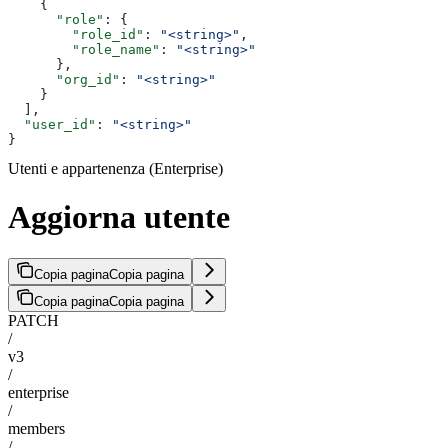
    {
      "role"
: {
        "role_id"
: 
"<string>"
,
        "role_name"
: 
"<string>"
      },
      "org_id"
: 
"<string>"
    }
  ],
  "user_id"
: 
"<string>"
}
Utenti e appartenenza (Enterprise)
Aggiorna utente
Copia pagina
Copia pagina
Copia pagina
Copia pagina
PATCH
/
v3
/
enterprise
/
members
/