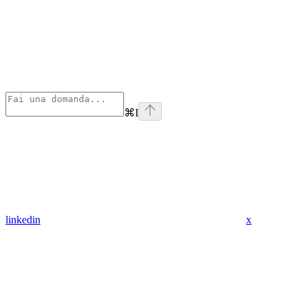
⌘
I
linkedin
x