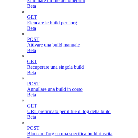
Eliminare un file del blueprint
Beta
GET
Elencare le build per l'org
Beta
POST
Attivare una build manuale
Beta
GET
Recuperare una singola build
Beta
POST
Annullare una build in corso
Beta
GET
URL prefirmato per il file di log della build
Beta
POST
Bloccare l'org su una specifica build riuscita