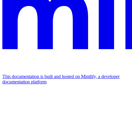
This documentation is built and hosted on Mintlify, a developer
documentation platform
Assistant
Responses
are
generated
using