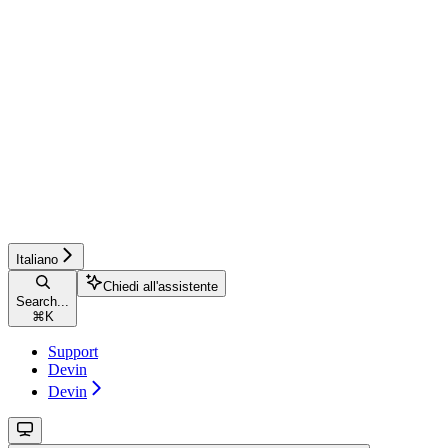
Italiano
Chiedi all'assistente
Search...
⌘
K
Support
Devin
Devin