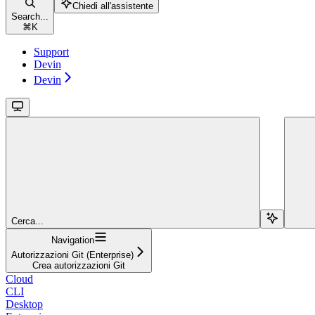
Chiedi all'assistente
Search...
⌘
K
Support
Devin
Devin
Cerca...
Navigation
Autorizzazioni Git (Enterprise)
Crea autorizzazioni Git
Cloud
CLI
Desktop