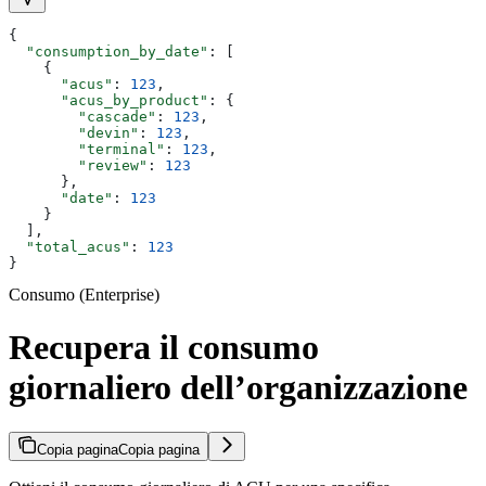
{
  "consumption_by_date"
: [
    {
      "acus"
: 
123
,
      "acus_by_product"
: {
        "cascade"
: 
123
,
        "devin"
: 
123
,
        "terminal"
: 
123
,
        "review"
: 
123
      },
      "date"
: 
123
    }
  ],
  "total_acus"
: 
123
}
Consumo (Enterprise)
Recupera il consumo
giornaliero dell’organizzazione
Copia pagina
Copia pagina