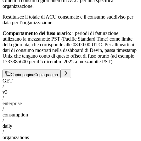
Ottieni il consumo giornaliero di ACU per una specifica
organizzazione.
Restituisce il totale di ACU consumate e il consumo suddiviso per
data per l’organizzazione.
Comportamento del fuso orario
: i periodi di fatturazione
utilizzano la mezzanotte PST (Pacific Standard Time) come limite
della giornata, che corrisponde alle 08:00:00 UTC. Per allinearti ai
dati di consumo mostrati nella dashboard di Devin, passa timestamp
Unix che tengano conto di questo offset di fuso orario (ad esempio,
1733385600 per il 5 dicembre 2025 a mezzanotte PST).
Copia pagina
Copia pagina
GET
/
v3
/
enterprise
/
consumption
/
daily
/
organizations