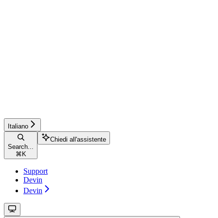
Italiano
Chiedi all'assistente
Search...
⌘
K
Support
Devin
Devin