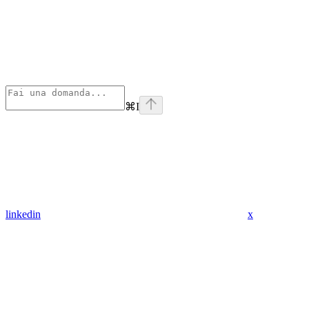
⌘
I
linkedin
x