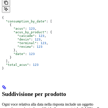
{
  "consumption_by_date"
: [
    {
      "acus"
: 
123
,
      "acus_by_product"
: {
        "cascade"
: 
123
,
        "devin"
: 
123
,
        "terminal"
: 
123
,
        "review"
: 
123
      },
      "date"
: 
123
    }
  ],
  "total_acus"
: 
123
}
Suddivisione per prodotto
Ogni voce relativa alla data nella risposta include un oggetto