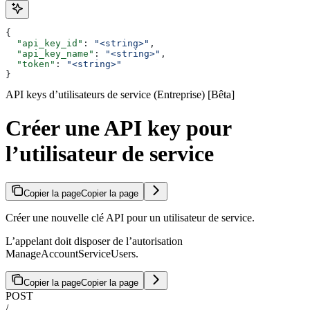
{
  "api_key_id"
: 
"<string>"
,
  "api_key_name"
: 
"<string>"
,
  "token"
: 
"<string>"
}
API keys d’utilisateurs de service (Entreprise) [Bêta]
Créer une API key pour
l’utilisateur de service
Copier la page
Copier la page
Créer une nouvelle clé API pour un utilisateur de service.
L’appelant doit disposer de l’autorisation
ManageAccountServiceUsers.
Copier la page
Copier la page
POST
/