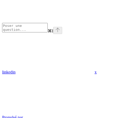
⌘
I
linkedin
x
Propulsé par