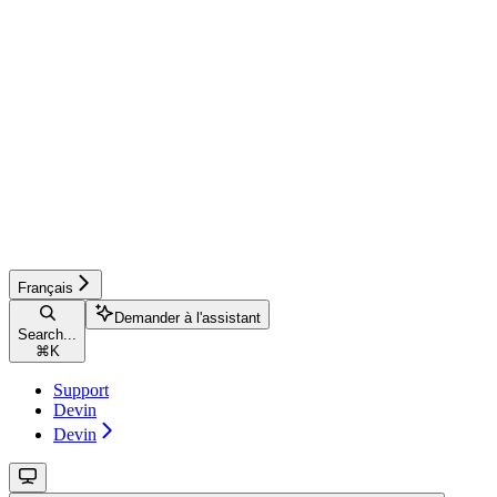
Français
Demander à l'assistant
Search...
⌘
K
Support
Devin
Devin